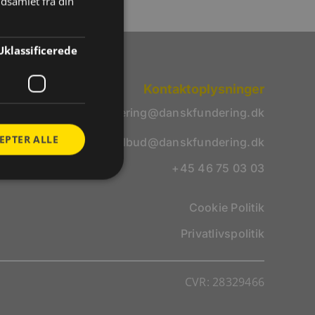
dsamlet fra din
Uklassificerede
Kontaktoplysninger
fundering@danskfundering.dk
EPTER ALLE
tilbud@danskfundering.dk
+45 46 75 03 03
Cookie Politik
Privatlivspolitik
CVR: 28329466