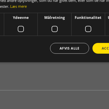
d andre oplysninger, som du har givet dem, eller som de har in
nester.
Læs mere
Ydeevne
Målretning
Funktionalitet
AFVIS ALLE
ACC