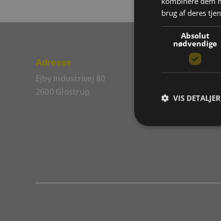
kombinere dem me
brug af deres tje
Absolut
nødvendige
Adresse
Ejby Industrivej 80
2600 Glostrup
VIS DETALJER