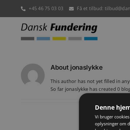
Skip
+45 46 75 03 03
Få et tilbud: tilbud@da
to
content
About
jonaslykke
This author has not yet filled in any
So far jonaslykke has created 0 blog
Denne hjem
Vi bruger cookies 
oplysninger om d